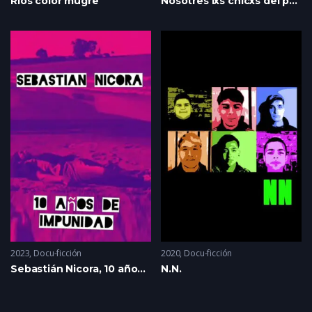
Ríos color mugre
Nosotres lxs chicxs del pueblo
2023
Docu-ficción
2020
Docu-ficción
Sebastián Nicora, 10 años de impunidad
N.N.