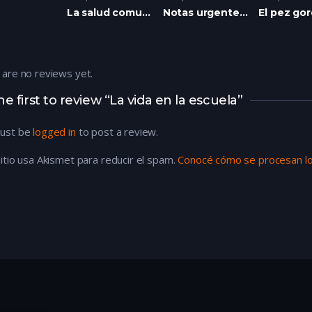
La salud comunitaria y la lucha popular
Notas urgentes en el andén
El pez go
 are no reviews yet.
he first to review “La vida en la escuela”
ust be
logged in
to post a review.
itio usa Akismet para reducir el spam.
Conocé cómo se procesan lo