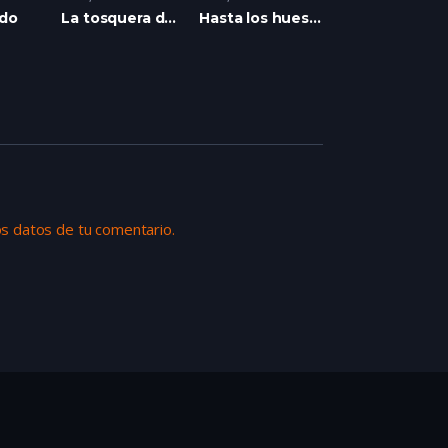
rdo
La tosquera de la muerte
Hasta los huesos
s datos de tu comentario.