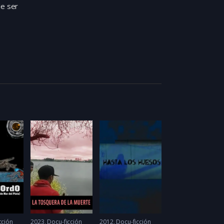
e ser
cción
2023
Docu-ficción
2012
Docu-ficción