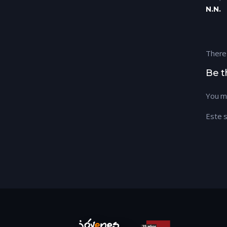
N.N.
There
Be t
You m
Este s