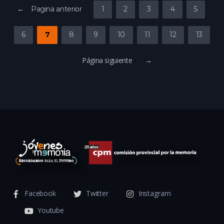
← Pagina anterior
1
2
3
4
5
6
7
8
9
10
11
12
13
Página siguiente →
Facebook
Twitter
Instagram
Youtube