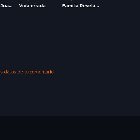
Población Juanito Laguna
Vida errada
Familia Revelada
s datos de tu comentario.