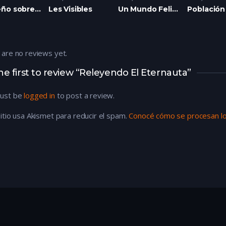
El sueño sobre la pared
Les Visibles
Un Mundo Feliz (sin organización obrera)
 are no reviews yet.
he first to review “Releyendo El Eternauta”
ust be
logged in
to post a review.
itio usa Akismet para reducir el spam.
Conocé cómo se procesan lo