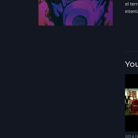
el ter
intent
You
2014
F