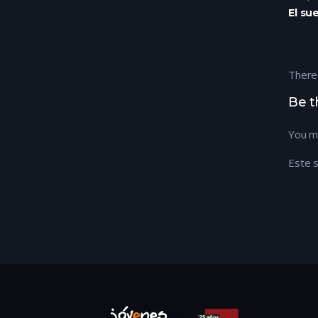
There
Be t
You m
Este s