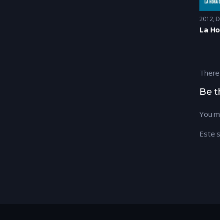
2012
D
There
Be t
You m
Este s