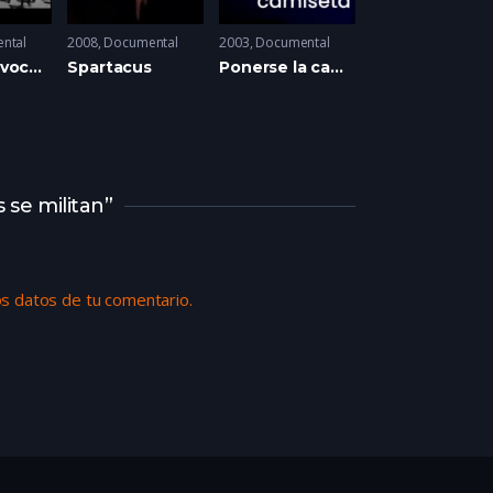
ntal
2008
Documental
2003
Documental
El desfile: voces y miradas
Spartacus
Ponerse la camiseta
 se militan”
s datos de tu comentario.