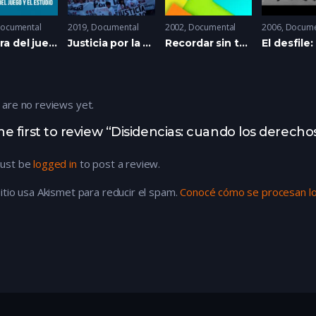
ocumental
2019
Documental
2002
Documental
2006
Docume
La Hora del juego y del estudio
Justicia por la Masacre de Transradio
Recordar sin temor
 are no reviews yet.
he first to review “Disidencias: cuando los derechos
ust be
logged in
to post a review.
itio usa Akismet para reducir el spam.
Conocé cómo se procesan lo