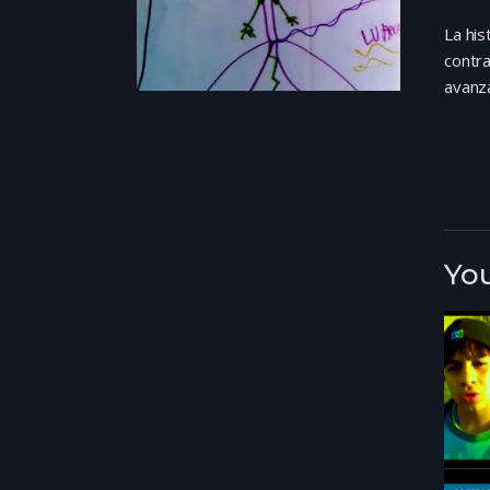
La his
contra
avanza
You