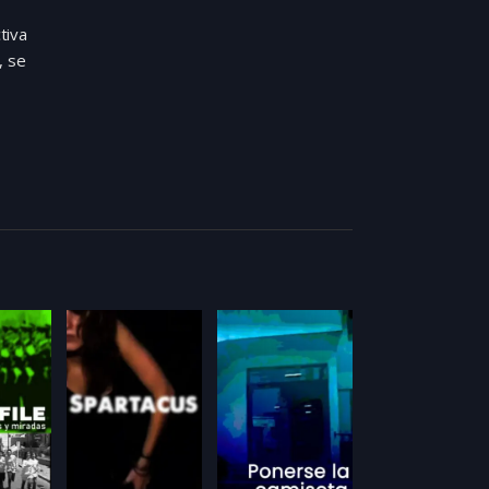
tiva
, se