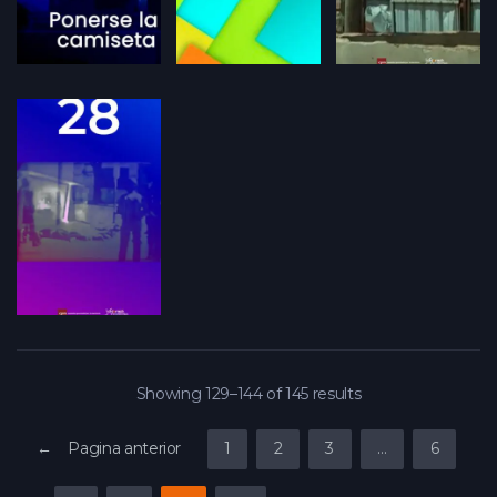
Showing 129–144 of 145 results
← Pagina anterior
1
2
3
…
6